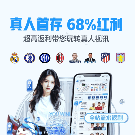
狗子28
登录/注册