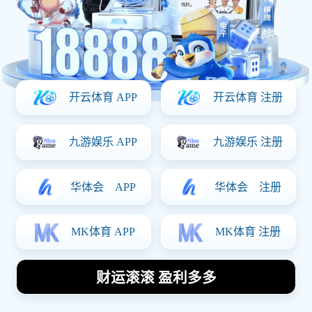
全球热点
见证竞技巅峰
实时比分
直播中
掌控赛事脉搏
2 - 1
皇家马德里
巴塞罗那
提供最专业的足球、篮球、NBA、世界杯实时资讯、
La Liga
La Liga
75'
数据分析与精彩集锦，带你走进体育世界的每一个瞬
间。
1 - 1
曼城
利物浦
Premier League
Premier League
FT
查看实时比分
热门资讯