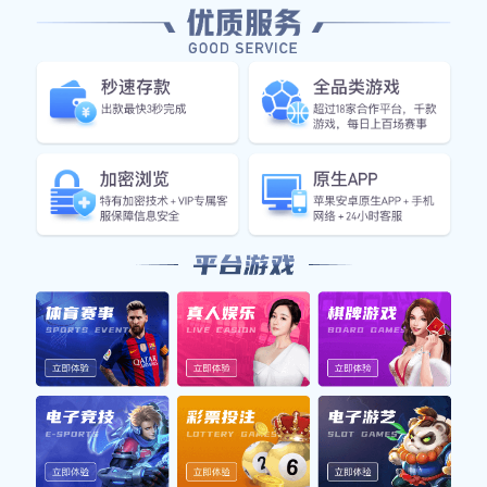
102 - 98
湖人
勇士
NBA
NBA
Q4
0 - 0
拜仁
多特蒙德
Bundesliga
Bundesliga
12:45
今日赛事
英超：阿森纳 vs 切尔西
足球
20:30
NBA：掘金 vs 太阳
篮球
08:00